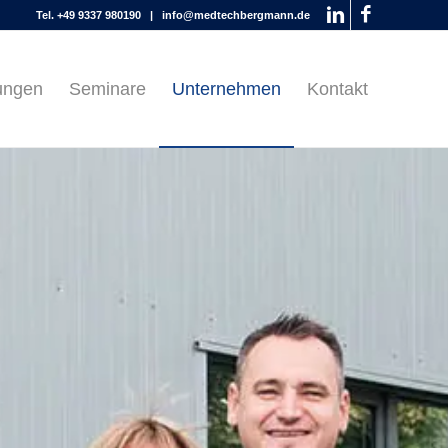
Tel. +49 9337 980190 |
info@medtechbergmann.de
tungen
Seminare
Unternehmen
Kontakt
Close